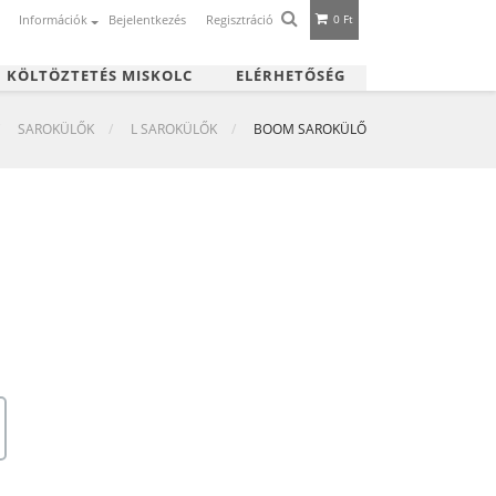
Információk
Bejelentkezés
Regisztráció
0 Ft
|
KÖLTÖZTETÉS MISKOLC
ELÉRHETŐSÉG
SAROKÜLŐK
L SAROKÜLŐK
BOOM SAROKÜLŐ