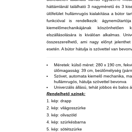
háttámlánál található 3 nagyméretű és 3 kis
ülőfelület hullámrugós kialakítása a bútor ta
funkcióval is rendelkezik: ágyneműtartój
kiemelőmechanikájának köszönhetően 
elszállásolására is kiválóan alkalmas. Uni
összeszerelhető, ami nagy előnyt jelenthe
esetén. A bútor hátulja is szövettel van bevon
Méretek: külső méret: 280 x 190 cm, fekv
ülőmagasság: 39 cm, beülőmélység (párn
Szövet, automata kiemelő mechanika, ma
hullámrugós, hátulja szövettel bevonva
Univerzális állású, tehát jobbos és balos 
Rendelhető színek:
1. kép: drapp
2. kép: világosszürke
3. kép: olivazöld
4. kép: szürkésbarna
5. kép: sötétszürke