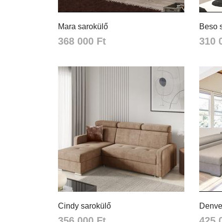
Mara sarokülő
Beso 
368 000 Ft
310 
Cindy sarokülő
Denve
356 000 Ft
425 