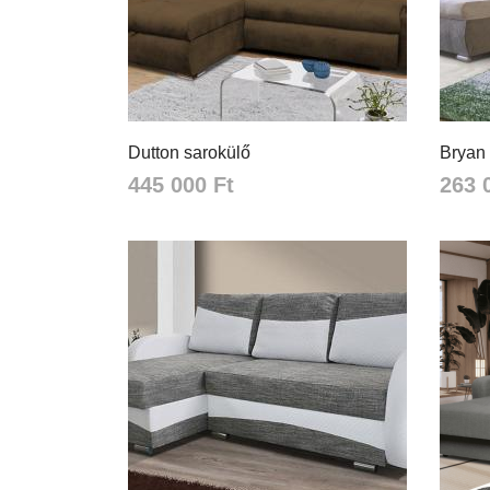
Dutton sarokülő
Bryan 
445 000 Ft
263 