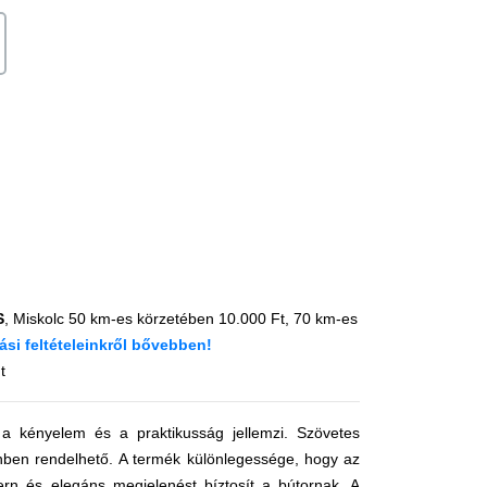
S
, Miskolc 50 km-es körzetében 10.000 Ft, 70 km-es
tási feltételeinkről bővebben
!
t
a kényelem és a praktikusság jellemzi. Szövetes
színben rendelhető. A termék különlegessége, hogy az
dern és elegáns megjelenést bíztosít a bútornak. A