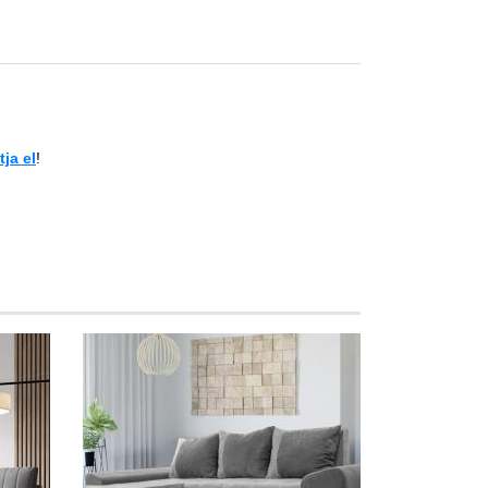
ja el
!