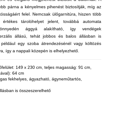
ebb párna a kényelmes pihenést biztosítják, míg az
rtósságáért felel. Nemcsak ülőgarnitúra, hiszen több
a értékes tárolóhelyet jelent, továbbá automata
könnyedén ággyá alakítható, így vendégek
verzális állású, tehát jobbos és balos állásban is
t például egy szoba átrendezésénél vagy költözés
va, így a nappali közepén is elhelyezhető.
őfelület: 149 x 230 cm, teljes magasság: 91 cm,
ával): 64 cm
gas fekhelyes, ágyazható, ágyneműtartós,
állásban is összeszerelhető