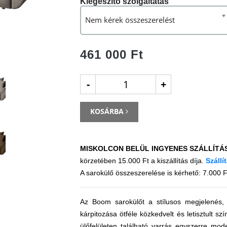
Kiegészítő szolgáltatás
Nem kérek összeszerelést
461 000 Ft
-
+
KOSÁRBA
MISKOLCON BELÜL INGYENES SZÁLLÍTÁ
körzetében 15.000 Ft a kiszállítás díja.
Szállí
A sarokülő összeszerelése is kérhető: 7.000 F
Az Boom sarokülőt a stílusos megjelenés, 
kárpitozása ötféle közkedvelt és letisztult 
ülőfelületen található varrás egyszerre mo