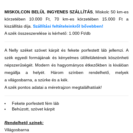
MISKOLCON BELÜL INGYENES SZÁLLÍTÁS
, Miskolc 50 km-es
körzetében 10.000 Ft, 70 km-es körzetében 15.000 Ft a
kiszállítás díja.
Szállítási feltételeinkről bővebben
!
A szék összeszerelése is kérhető: 1.000 Ft/db
A Nelly széket szövet kárpit és fekete porfestett láb jellemzi. A
szék egyedi formájának és kényelmes ülőfelületének köszönheti
népszerűségét. Modern és hagyományos étkezőkben is kiválóan
megállja a helyét. Három színben rendelhető, melyek
a világosbarna, a szürke és a kék.
A szék pontos adatai a méretrajzon megtalálhatóak!
Fekete porfestett fém láb
Behúzott, szövet kárpit
Rendelhető színek:
Világosbarna