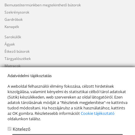
Bemutatótermünkben megtekinthető bútorok
Szekrénysorok
Gardróbok
Kanapék
Sarokülők
Ágyak
Étkező bútorok
Tárgyalószékek
Matracok
Adatvédelmi tájékoztatás
A weboldal felhasználói élmény fokozása, célzott hirdetések
kiszolgálása, valamint kényelmi és statisztikai célból tárol adatokat
(Sütik) készülékeden, web szervereken az oldal látogatóiról. Ezen
adatok tárolásának módját a "Részletek megjelenítése"-re kattintva
tudod módosítani. Ha hozzájárulsz a sütik használatához, kattints
az OK gombra. Részletesebb információt
Cookie tájékoztató
oldalunkon találsz.
Kötelező
© 2021, Búza Bútor és Fuvar |
Általános Szerződési Feltételek
|
Adatkezelesi