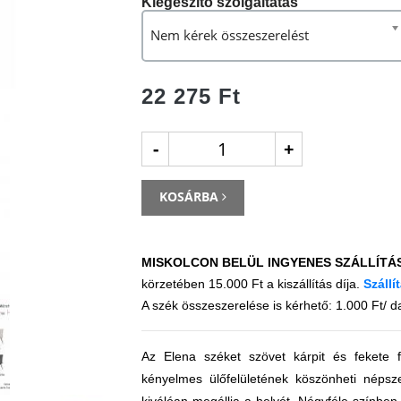
Kiegészítő szolgáltatás
Nem kérek összeszerelést
22 275 Ft
-
+
KOSÁRBA
MISKOLCON BELÜL INGYENES SZÁLLÍTÁ
körzetében 15.000 Ft a kiszállítás díja.
Szállí
A szék összeszerelése is kérhető: 1.000 Ft/ d
Az Elena széket szövet kárpit és fekete f
kényelmes ülőfelületének köszönheti néps