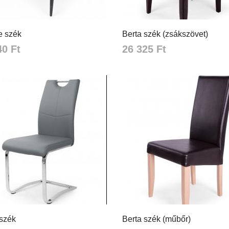
e szék
Berta szék (zsákszövet)
40 Ft
26 325 Ft
szék
Berta szék (műbőr)