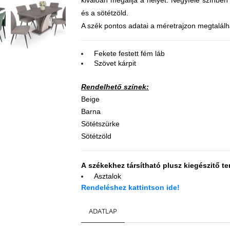
kiválóan megállja a helyét. Négyféle színben
és a sötétzöld.
A szék pontos adatai a méretrajzon megtalál
Fekete festett fém láb
Szövet kárpit
Rendelhető színek:
Beige
Barna
Sötétszürke
Sötétzöld
A székekhez társítható plusz kiegészitő t
Asztalok
Rendeléshez kattintson ide!
ADATLAP