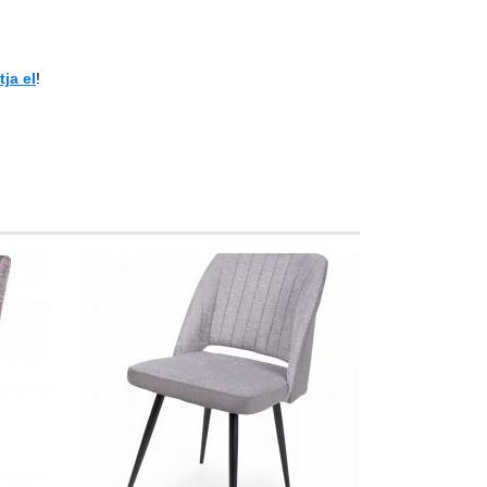
ja el
!