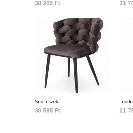
38 205 Ft
31 7
Sonja szék
Londo
36 585 Ft
21 7