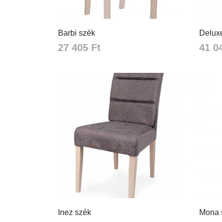
Barbi szék
Delux
27 405 Ft
41 0
Inez szék
Mona 