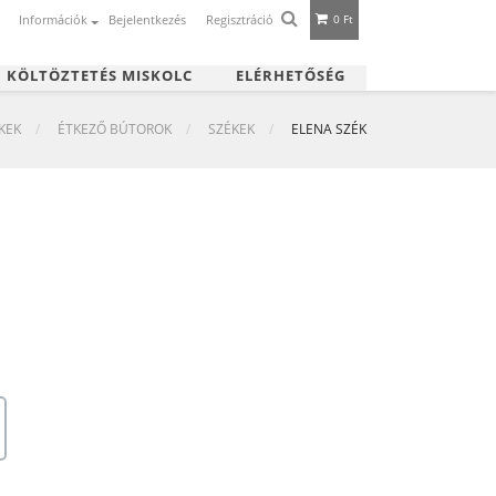
Információk
Bejelentkezés
Regisztráció
0 Ft
|
KÖLTÖZTETÉS MISKOLC
ELÉRHETŐSÉG
KEK
ÉTKEZŐ BÚTOROK
SZÉKEK
ELENA SZÉK