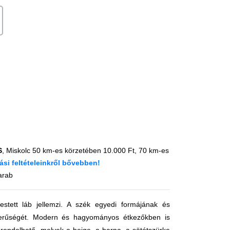
S
, Miskolc 50 km-es körzetében 10.000 Ft, 70 km-es
tási feltételeinkről bővebben
!
arab
estett láb jellemzi. A szék egyedi formájának és
zerűségét. Modern és hagyományos étkezőkben is