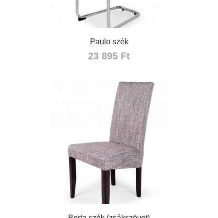
Paulo szék
23 895 Ft
Berta szék (zsákszövet)