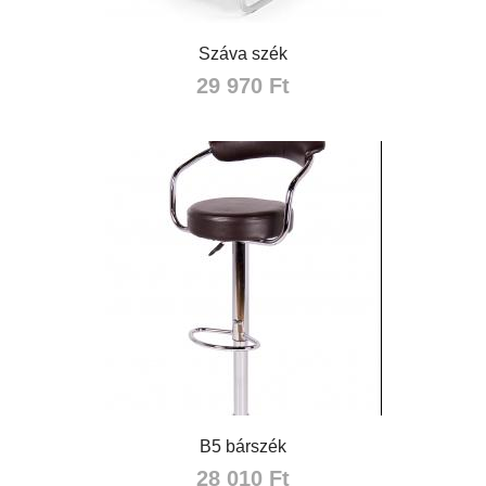
Száva szék
29 970 Ft
B5 bárszék
28 010 Ft