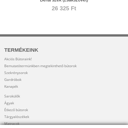
26 325 Ft
TERMÉKEINK
Akciós Bútoraink!
Bemutatótermünkben megtekinthető bútorok
Szekrénysorok
Gardróbok
Kanapék
Sarokülők
Ágyak
Étkező bútorok
Tárgyalószékek
Matracok