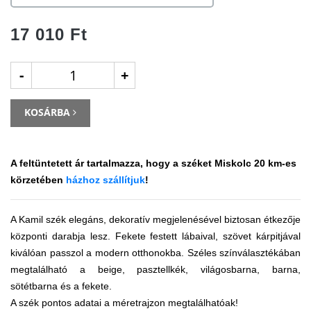
17 010 Ft
-
+
KOSÁRBA
A feltüntetett ár tartalmazza, hogy a széket Miskolc 20 km-es
körzetében
házhoz szállítjuk
!
A Kamil szék elegáns, dekoratív megjelenésével biztosan étkezője
központi darabja lesz. Fekete festett lábaival, szövet kárpitjával
kiválóan passzol a modern otthonokba. Széles színválasztékában
megtalálható a beige, pasztellkék, világosbarna, barna,
sötétbarna és a fekete.
A szék pontos adatai a méretrajzon megtalálhatóak!