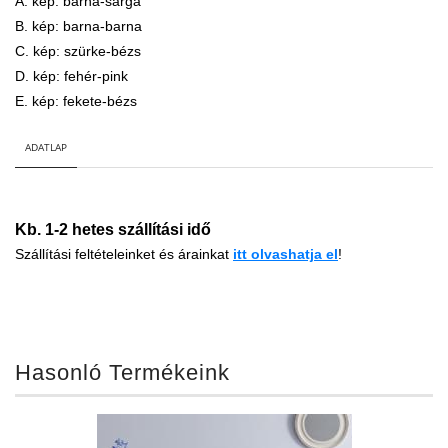
A. kép: barna-sárga
B. kép: barna-barna
C. kép: szürke-bézs
D. kép: fehér-pink
E. kép: fekete-bézs
ADATLAP
Kb. 1-2 hetes szállítási idő
Szállítási feltételeinket és árainkat
i
tt
olvashatja el
!
Hasonló Termékeink