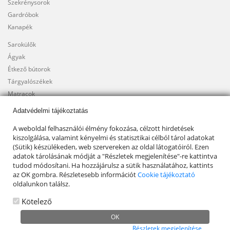
Szekrénysorok
Gardróbok
Kanapék
Sarokülők
Ágyak
Étkező bútorok
Tárgyalószékek
Matracok
Adatvédelmi tájékoztatás
A weboldal felhasználói élmény fokozása, célzott hirdetések
kiszolgálása, valamint kényelmi és statisztikai célból tárol adatokat
(Sütik) készülékeden, web szervereken az oldal látogatóiról. Ezen
adatok tárolásának módját a "Részletek megjelenítése"-re kattintva
tudod módosítani. Ha hozzájárulsz a sütik használatához, kattints
az OK gombra. Részletesebb információt
Cookie tájékoztató
oldalunkon találsz.
Kötelező
© 2021, Búza Bútor és Fuvar |
Általános Szerződési Feltételek
|
Adatkezelesi
tájékoztató
|
Elállás a szerződéstől
Részletek megjelenítése