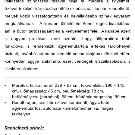
változatos színösszeállításával hívja fel magára a figyelmet.
Szövet-textilbőr kárpitozása ötféle színösszeállításban rendelhető,
melyek közül visszafogottabb és bevállalósabb színek egyaránt
megtalálhatóak . A kanapé ülőfelülete Bonell-rugós kialakítású,
ami a bútor tartósságáért és a kényelemért felel. A kanapé azért
is nagyon praktikus, mert azontúl, hogy ülőgarnitúra több
funkcióval is rendelkezik: ágyneműtartója értékes tárolóhelyet
biztosít, továbbá automata kiemelőmechanikájának köszönhetően
könnyedén ággyá alakítható, ezért vendégek elszállásolására is
kiválóan alkalmas.
Méretek: külső méret: 229 × 97 cm, fekvőfelület: 190 × 143
cm, ülőmagasság: 45 cm, beülőmélység: 78 cm,
beülőmélység (párnával): 58 cm, háttámlamagasság: 90 cm
Bonell-rugós, textilbőr-szövet kombinált, ágyazható,
ágyneműtartós, automata kiemelőmechanika, magas
fekhelyes
Rendelhető színek: