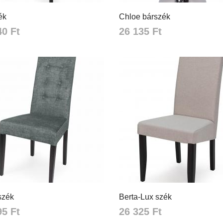
ék
Chloe bárszék
40 Ft
26 135 Ft
szék
Berta-Lux szék
95 Ft
26 325 Ft