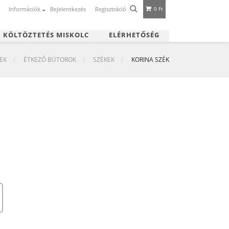
Információk
Bejelentkezés
Regisztráció
0 Ft
|
KÖLTÖZTETÉS MISKOLC
ELÉRHETŐSÉG
EK
ÉTKEZŐ BÚTOROK
SZÉKEK
KORINA SZÉK