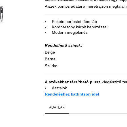
A szék pontos adatai a méretrajzon megtalál
Fekete porfestett fém láb
Kordbársony kárpit behúzással
Modern megjelenés
Rendelhető színek:
Beige
Barna
Szürke
A székekhez társítható plusz kiegészitő t
Asztalok
Rendeléshez kattintson ide!
ADATLAP