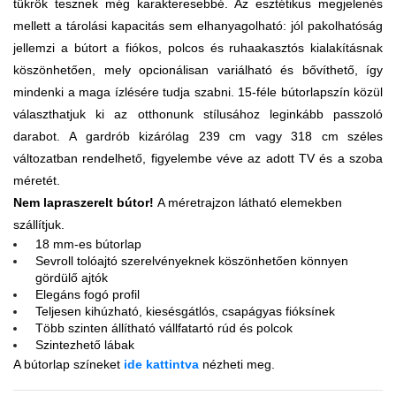
tükrök tesznek még karakteresebbé. Az esztétikus megjelenés
mellett a tárolási kapacitás sem elhanyagolható: jól pakolhatóság
jellemzi a bútort a fiókos, polcos és ruhaakasztós kialakításnak
köszönhetően, mely opcionálisan variálható és bővíthető, így
mindenki a maga ízlésére tudja szabni. 15-féle bútorlapszín közül
választhatjuk ki az otthonunk stílusához leginkább passzoló
darabot. A gardrób kizárólag 239 cm vagy 318 cm széles
változatban rendelhető, figyelembe véve az adott TV és a szoba
méretét.
Nem lapraszerelt bútor!
A méretrajzon látható elemekben
szállítjuk.
18 mm-es bútorlap
Sevroll tolóajtó szerelvényeknek köszönhetően könnyen
gördülő ajtók
Elegáns fogó profil
Teljesen kihúzható, kiesésgátlós, csapágyas fióksínek
Több szinten állítható vállfatartó rúd és polcok
Szintezhető lábak
A bútorlap színeket
ide kattintva
nézheti meg.