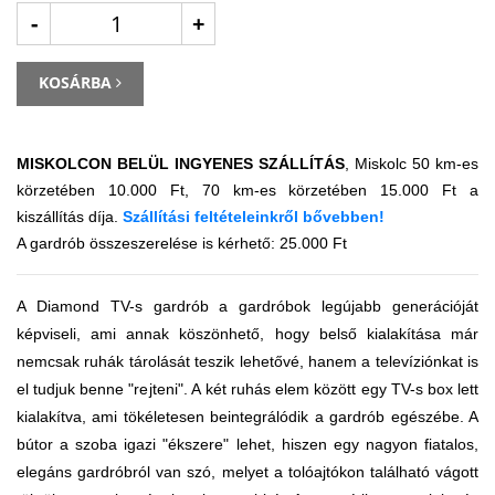
-
+
KOSÁRBA
MISKOLCON BELÜL INGYENES SZÁLLÍTÁS
, Miskolc 50 km-es
körzetében 10.000 Ft, 70 km-es körzetében 15.000 Ft a
kiszállítás díja.
Szállítási feltételeinkről bővebben
!
A gardrób összeszerelése is kérhető: 25.000 Ft
A Diamond TV-s gardrób a gardróbok legújabb generációját
képviseli, ami annak köszönhető, hogy belső kialakítása már
nemcsak ruhák tárolását teszik lehetővé, hanem a televíziónkat is
el tudjuk benne "rejteni". A két ruhás elem között egy TV-s box lett
kialakítva, ami tökéletesen beintegrálódik a gardrób egészébe. A
bútor a szoba igazi "ékszere" lehet, hiszen egy nagyon fiatalos,
elegáns gardróbról van szó, melyet a tolóajtókon található vágott