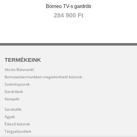
Borneo TV-s gardrób
284 900 Ft
TERMÉKEINK
Akciós Bútoraink!
Bemutatótermünkben megtekinthető bútorok
Szekrénysorok
Gardróbok
Kanapék
Sarokülők
Ágyak
Étkező bútorok
Tárgyalószékek