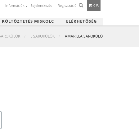
Információk
Bejelentkezés
Regisztráció
0 Ft
|
KÖLTÖZTETÉS MISKOLC
ELÉRHETŐSÉG
SAROKÜLŐK
L SAROKÜLŐK
AMARILLA SAROKÜLŐ