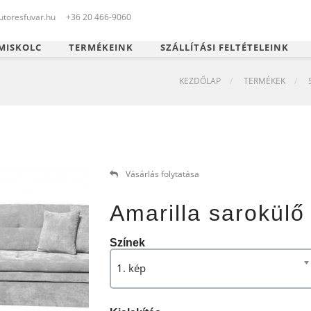
toresfuvar.hu
+36 20 466-9060
MISKOLC
TERMÉKEINK
SZÁLLÍTÁSI FELTÉTELEINK
KEZDŐLAP
TERMÉKEK
Vásárlás folytatása
Amarilla sarokülő
Színek
1. kép