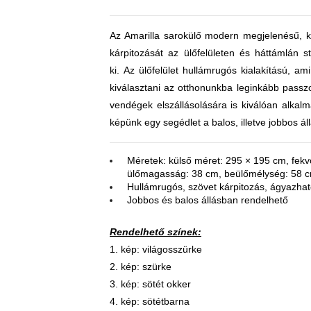
Az Amarilla sarokülő modern megjelenésű, k
kárpitozását az ülőfelületen és háttámlán s
ki. Az ülőfelület hullámrugós kialakítású, ami
kiválasztani az otthonunkba leginkább passz
vendégek elszállásolására is kiválóan alkal
képünk egy segédlet a balos, illetve jobbos ál
Méretek: külső méret: 295 × 195 cm, fekv
ülőmagasság: 38 cm, beülőmélység: 58 
Hullámrugós, szövet kárpitozás, ágyazha
Jobbos és balos állásban rendelhető
Rendelhető színek:
1. kép: világosszürke
2. kép: szürke
3. kép: sötét okker
4. kép: sötétbarna