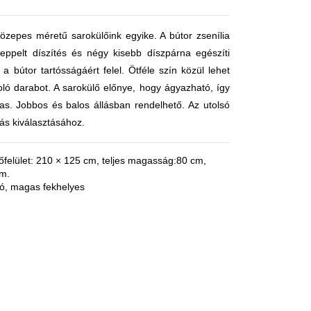
özepes méretű sarokülőink egyike. A bútor zsenília
teppelt díszítés és négy kisebb díszpárna egészíti
 a bútor tartósságáért felel. Ötféle szín közül lehet
oló darabot. A sarokülő előnye, hogy ágyazható, így
mas. Jobbos és balos állásban rendelhető. Az utolsó
lás kiválasztásához.
őfelület: 210 × 125 cm, teljes magasság:80 cm,
cm.
tó, magas fekhelyes