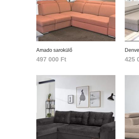
Amado sarokülő
Denve
497 000 Ft
425 