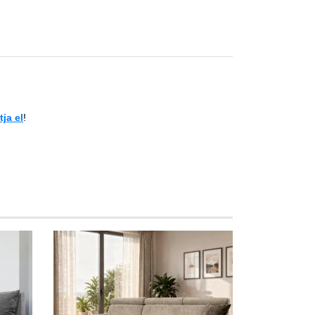
ja el
!